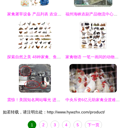
家禽屠宰设备 产品列表 农业机械网
福州海峡农副产品物流中心家禽批发市场
探索自然之美 48种家禽、鱼类与鸟类的多维魅力
家禽物语 一笔一画间的动物合辑图鉴
震惊！美国知名网站曝光 进口宠物粮竟用动物副产品和地沟油为原料？中国家长必看的真相
中央斥资6亿元助家禽业渡难关，行业迎来政策春风
如若转载，请注明出处：http://www.hywzhx.com/product/
1
2
3
4
5
下一页