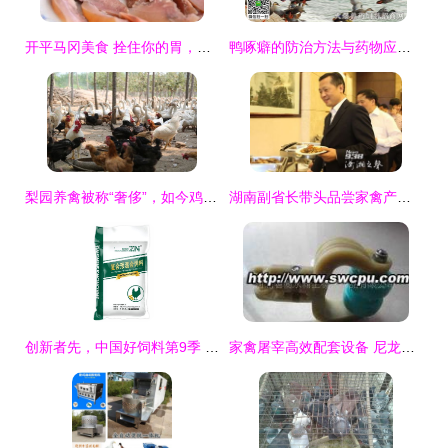
开平马冈美食 拴住你的胃，留住你的心家禽
鸭啄癖的防治方法与药物应用指南
梨园养禽被称“奢侈”，如今鸡蛋脱销年入数十万
湖南副省长带头品尝家禽产品，提振市场消费信心
创新者先，中国好饲料第9季 北京兆农生物闪亮登场，为ta点赞
家禽屠宰高效配套设备 尼龙与塑料挂架的优势与应用