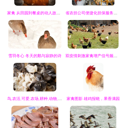
家禽 从田园到餐桌的动人故事与“丰收之选”免费图库素材指南
省农担公司便捷化担保服务有效疏通畜禽产业链“堵点” 家禽产业焕发新活力
雪羽冬心 冬天的鹅与寂静的诗
双疫情刺激家禽增产信号频发，一季度盈亏数据却“冰火两重天”
鸟,农活,可爱,农场,耕种,动物,动物主题,幼鸟,家禽,小鸟,盒子,种地,箱子,鸟类,纸箱
家禽图影 雄鸡报晓，果香满园