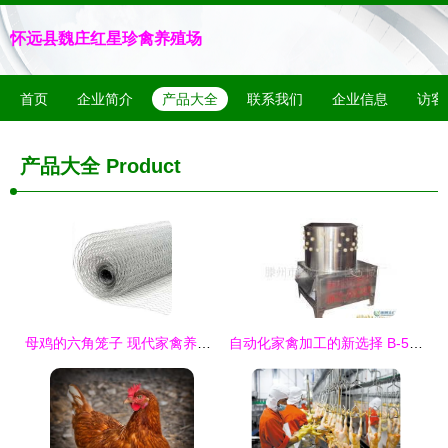
怀远县魏庄红星珍禽养殖场
首页
企业简介
产品大全
联系我们
企业信息
访客
产品大全
Product
母鸡的六角笼子 现代家禽养殖的微观世界
自动化家禽加工的新选择 B-51(485)全不锈钢电动脱毛机农机设备评测