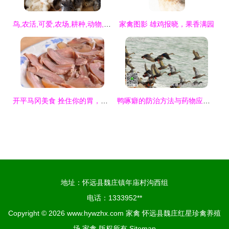
鸟,农活,可爱,农场,耕种,动物,动物主题,幼鸟,家禽,小鸟,盒子,种地,箱子,鸟类,纸箱
家禽图影 雄鸡报晓，果香满园
开平马冈美食 拴住你的胃，留住你的心家禽
鸭啄癖的防治方法与药物应用指南
地址：怀远县魏庄镇年庙村沟西组
电话：1333952**
Copyright © 2026
www.hywzhx.com
家禽
怀远县魏庄红星珍禽养殖
场
家禽
版权所有
Sitemap