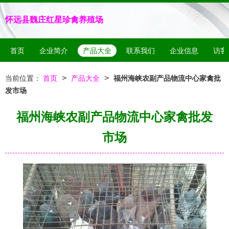
怀远县魏庄红星珍禽养殖场
首页
企业简介
产品大全
联系我们
企业信息
访客
>
>
当前位置：
首页
产品大全
福州海峡农副产品物流中心家禽批
发市场
福州海峡农副产品物流中心家禽批发
市场