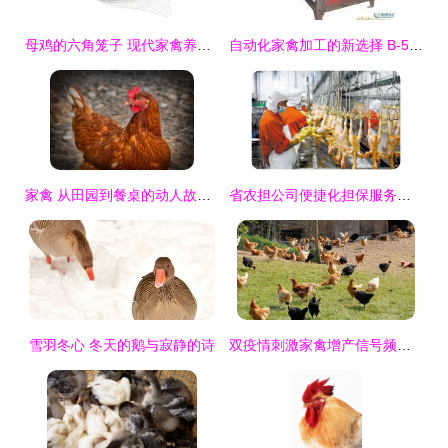
母鸡的六角笼子 现代家禽养殖的微观世界
自动化家禽加工的新选择 B-51(485)全不锈钢电动脱毛机农机设备评测
家禽 从田园到餐桌的动人故事与“丰收之选”免费图库素材指南
省农担公司便捷化担保服务有效疏通畜禽产业链“堵点” 家禽产业焕发新活力
雪羽冬心 冬天的鹅与寂静的诗
双疫情刺激家禽增产信号频发，一季度盈亏数据却“冰火两重天”